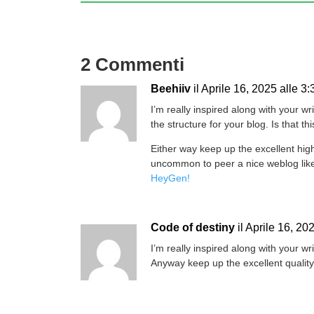
2 Commenti
Beehiiv
il Aprile 16, 2025 alle 3
I’m really inspired along with your wri
the structure for your blog. Is that th
Either way keep up the excellent high q
uncommon to peer a nice weblog like
HeyGen
!
Code of destiny
il Aprile 16, 20
I’m really inspired along with your wri
Anyway keep up the excellent quality w