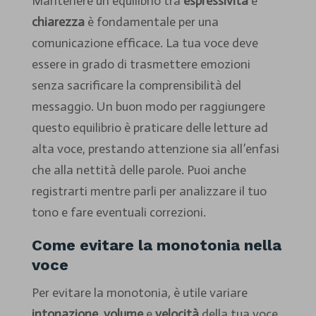
Mantenere un equilibrio tra
espressività
e
chiarezza
è fondamentale per una
comunicazione efficace. La tua voce deve
essere in grado di trasmettere emozioni
senza sacrificare la comprensibilità del
messaggio. Un buon modo per raggiungere
questo equilibrio è praticare delle letture ad
alta voce, prestando attenzione sia all’enfasi
che alla nettità delle parole. Puoi anche
registrarti mentre parli per analizzare il tuo
tono e fare eventuali correzioni.
Come evitare la monotonia nella
voce
Per evitare la monotonia, è utile variare
intonazione
,
volume
e
velocità
della tua voce.