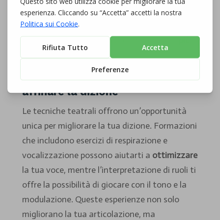
informale e stimolante facilita
l’apprendimento e diminuisce la paura del
giudizio, permettendoti di esprimerti con
più
sicurezza
.
L’uso di tecniche teatrali per
affinare la dizione
Le tecniche teatrali offrono un’opportunità
unica per migliorare la tua dizione. Formazioni
che includono esercizi di respirazione e
vocalizzazione possono aiutarti a
ottimizzare
la tua voce, mentre l’interpretazione di ruoli ti
offre la possibilità di giocare con il tono e la
modulazione. Queste esperienze non solo
migliorano la tua articolazione, ma