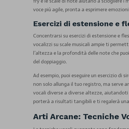
fry e le scale di note aiutano a sciogliere i
voce più agile, pronta a esprimere emozioni 
Esercizi di estensione e fl
Concentrarsi su esercizi di estensione e fle
vocalizzi su scale musicali ampie ti permet
l’altezza e la profondità delle note che pu
del doppiaggio.
Ad esempio, puoi eseguire un esercizio di 
non solo allunga il tuo registro, ma serve a
vocali diverse a diverse altezze, aiutandot
porterà a risultati tangibili e ti regalerà un
Arti Arcane: Tecniche V