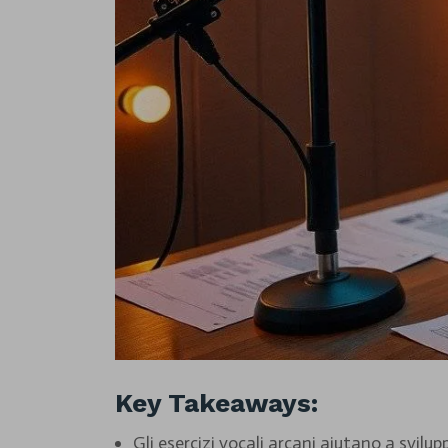
Key Takeaways:
Gli esercizi vocali arcani aiutano a svil