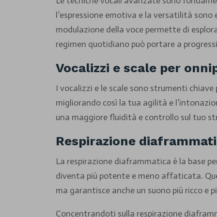
Le tecniche vocali avanzate sono fondament
l’espressione emotiva e la versatilità sono 
modulazione della voce permette di esplorar
regimen quotidiano può portare a progressi r
Vocalizzi e scale per onni
I vocalizzi e le scale sono strumenti chiave
migliorando così la tua agilità e l’intonazi
una maggiore fluidità e controllo sul tuo st
Respirazione diaframmatic
La respirazione diaframmatica è la base per 
diventa più potente e meno affaticata. Ques
ma garantisce anche un suono più ricco e p
Concentrandoti sulla respirazione diafram