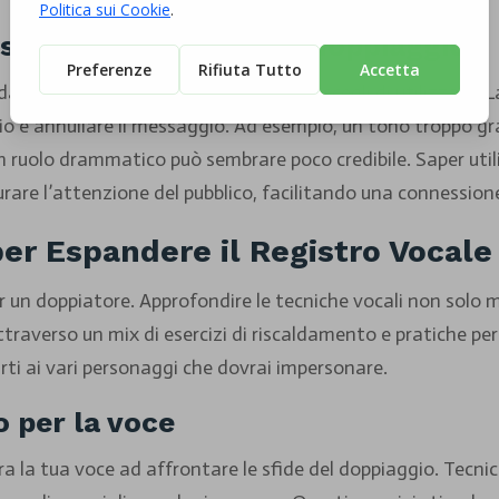
e sulla performance di doppiaggio
mente influenzata dal registro che scegli di utilizzare. La
io e annullare il messaggio. Ad esempio, un tono troppo gr
n ruolo drammatico può sembrare poco credibile. Saper utili
urare l’attenzione del pubblico, facilitando una connessio
er Espandere il Registro Vocale
er un doppiatore. Approfondire le tecniche vocali non solo 
raverso un mix di esercizi di riscaldamento e pratiche per la
rti ai vari personaggi che dovrai impersonare.
 per la voce
a la tua voce ad affrontare le sfide del doppiaggio. Tecnic