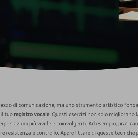
 mezzo di comunicazione, ma uno strumento artistico fond
 il tuo
registro vocale
. Questi esercizi non solo migliorano
pretazioni più vivide e coinvolgenti. Ad esempio, pratica
ire resistenza e controllo. Approfittare di queste tecniche 