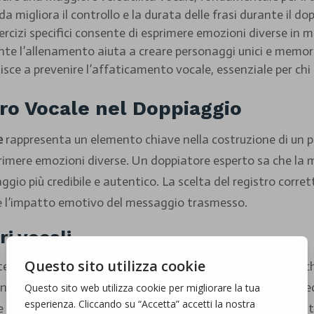
a migliora il controllo e la durata delle frasi durante il do
cizi specifici consente di esprimere emozioni diverse in m
nte l’allenamento aiuta a creare personaggi unici e memora
ce a prevenire l’affaticamento vocale, essenziale per chi 
ro Vocale nel Doppiaggio
e
rappresenta un elemento chiave nella costruzione di un 
sprimere emozioni diverse. Un doppiatore esperto sa che la 
ggio più credibile e autentico. La scelta del registro corret
 l’impatto emotivo del messaggio trasmesso.
ri vocali
te in
alto
,
medio
e
basso
, ognuno con proprie caratteristiche 
tili, mentre il basso evoca autorità e forza. Il registro med
ueste differenze ti permette di scegliere il registro gius