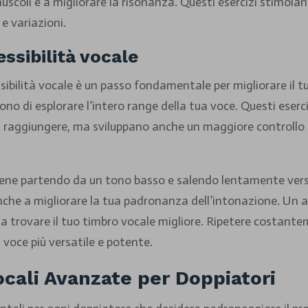
 muscoli e a migliorare la risonanza. Questi esercizi stimolan
e variazioni.
essibilità vocale
ssibilità vocale è un passo fondamentale per migliorare il t
tono di esplorare l’intero range della tua voce. Questi ese
oi raggiungere, ma sviluppano anche un maggiore controllo e
sirene partendo da un tono basso e salendo lentamente ver
nche a migliorare la tua padronanza dell’intonazione. Un al
i a trovare il tuo timbro vocale migliore. Ripetere costant
a voce più versatile e potente.
ocali Avanzate per Doppiatori