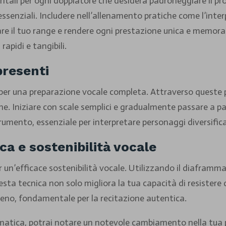
ali per ogni doppiatore che desidera padroneggiare il pr
essenziali. Includere nell’allenamento pratiche come l’inter
e il tuo range e rendere ogni prestazione unica e memorabil
apidi e tangibili.
presenti
 per una preparazione vocale completa. Attraverso queste pra
one. Iniziare con scale semplici e gradualmente passare a pa
rumento, essenziale per interpretare personaggi diversifica
a e sostenibilità vocale
un’efficace sostenibilità vocale. Utilizzando il diaframma p
ta tecnica non solo migliora la tua capacità di resistere 
ieno, fondamentale per la recitazione autentica.
matica, potrai notare un notevole cambiamento nella tua 