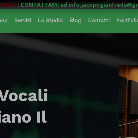
EMAIL
: CONTATTAMI ad info.jacopogianfreda@g
ono
Servizi
Lo Studio
Blog
Contatti
Portfoli
 Vocali
ano Il