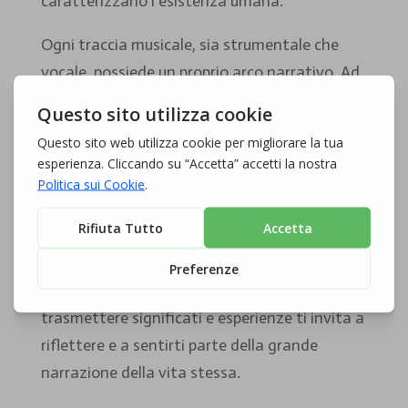
caratterizzano l’esistenza umana.
Ogni traccia musicale, sia strumentale che
vocale, possiede un proprio arco narrativo. Ad
esempio, il celebre “Boléro” di Ravel è una
spirale crescente di tensione, ripetendo un
tema semplice che si evolve, raccontando una
storia di attesa e di esplosione emotiva. Le
canzoni di Bruce Springsteen racchiudono
intere vite in pochi versi, descrivendo il sogno
americano attraverso storie di lotta e
resilienza. La capacità della musica di
trasmettere significati e esperienze ti invita a
riflettere e a sentirti parte della grande
narrazione della vita stessa.