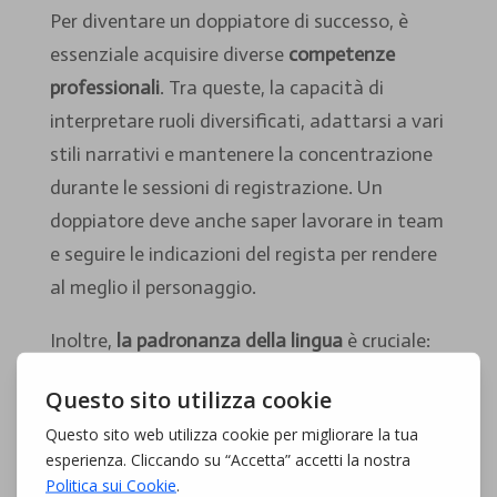
Per diventare un doppiatore di successo, è
essenziale acquisire diverse
competenze
professionali
. Tra queste, la capacità di
interpretare ruoli diversificati, adattarsi a vari
stili narrativi e mantenere la concentrazione
durante le sessioni di registrazione. Un
doppiatore deve anche saper lavorare in team
e seguire le indicazioni del regista per rendere
al meglio il personaggio.
Inoltre,
la padronanza della lingua
è cruciale:
una pronuncia chiara e una buona
comprensione della grammatica ti aiuteranno
a evitare fraintendimenti e errori. Non
dimenticare l’importanza di
sentire le