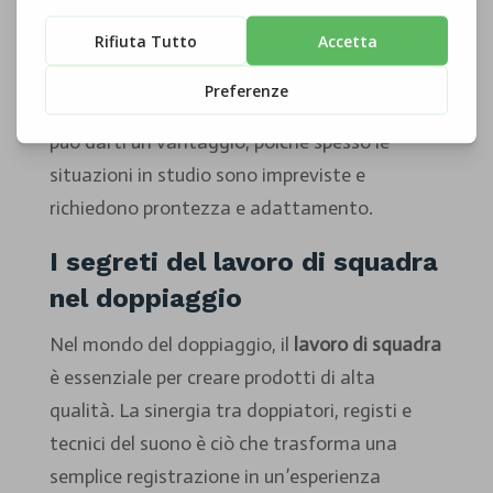
emozioni
dei personaggi che interpreti; la tua
abilità di evocare sentimenti attraverso la
voce sarà ciò che distinguerà la tua
performance. Infine, l’abilità di
improvvisare
può darti un vantaggio, poiché spesso le
situazioni in studio sono impreviste e
richiedono prontezza e adattamento.
I segreti del lavoro di squadra
nel doppiaggio
Nel mondo del doppiaggio, il
lavoro di squadra
è essenziale per creare prodotti di alta
qualità. La sinergia tra doppiatori, registi e
tecnici del suono è ciò che trasforma una
semplice registrazione in un’esperienza