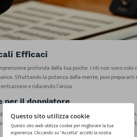
ali Efficaci
comprensione profonda della tua psiche. I riti non sono sol
mance. Sfruttando la potenza della mente, puoi preparart
centrazione e riducendo l’ansia.
 per il doppiatore
di entrare in uno stato mentale produttivo. Ogni artista 
segnali che preparano il corpo e il cervello ad affrontare il
.