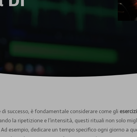
a Di
re di successo, è fondamentale considerare come gli
esercizi
giando la ripetizione e l’intensità, questi rituali non solo m
Ad esempio, dedicare un tempo specifico ogni giorno a quest