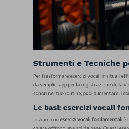
Strumenti e Tecniche pe
Per trasformare esercizi vocali in rituali ef
da semplici app per la registrazione della v
sonori nel tuo routine, puoi aumentare il c
Le basi: esercizi vocali f
Iniziare con
esercizi vocali fondamentali
è 
chiara offrono una solida base. Questi eser