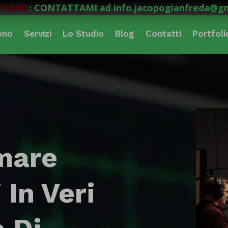
EMAIL
: CONTATTAMI ad info.jacopogianfreda@g
ono
Servizi
Lo Studio
Blog
Contatti
Portfoli
mare
 In Veri