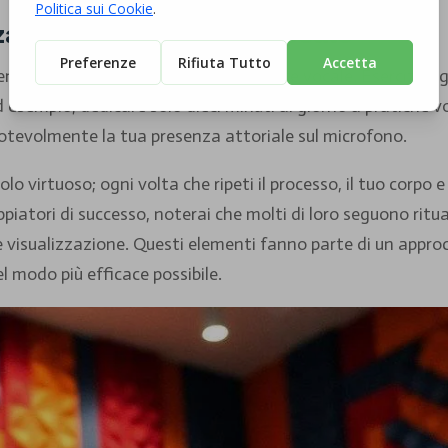
nzano la performance vocale
mente influenzare la tua performance vocale. Esercizi rego
Ad esempio, dedicare solo dieci minuti al giorno a pratiche vo
notevolmente la tua presenza attoriale sul microfono.
olo virtuoso; ogni volta che ripeti il processo, il tuo corp
iatori di successo, noterai che molti di loro seguono ritual
e visualizzazione. Questi elementi fanno parte di un appro
el modo più efficace possibile.