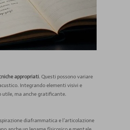
cniche appropriati
. Questi possono variare
acustico. Integrando elementi visivi e
o utile, ma anche gratificante.
espirazione diaframmatica e l’articolazione
scono anche un legame físicosico e mentale