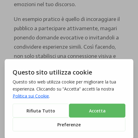
emozioni nel tuo discorso.
Un esempio pratico è quello di incoraggiare il
pubblico a partecipare attivamente, magari
ponendo domande evocative o invitandoli a
condividere esperienze simili. Così facendo,
non solo stabilisci una connessione visiva e
vocale, ma inviti anche all’interazione,
aumentando il coinvolgimento. Ogni gesto e
ogni intonazione possono rafforzare questa
relazione, permettendoti di diventare non
solo un oratore, ma un narratore che riesce a
toccare le corde emotive di chi ti ascolta.
Superare le Paure e
Ottimizzare la Performance