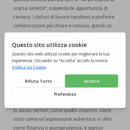
scarsa serietà*, colpendo le opportunità di
carriera. I datori di lavoro tendono a preferire
comunicazioni più chiare e concise, quindi un
uso eccessivo del vocal fry potrebbe
ostacolare la tua capacità di *esprimerti
efficacemente* in colloqui o presentazioni.
Come le professioni stanno
rispondendo alla diffusione della
vocal fry
Le professioni si stanno adattando alla
diffusione del vocal fry con approcci variabili.
In alcuni settori, come quello creativo, viene
visto come un’espressione autentica; in altri,
come finanza o giurisprudenza, è spesso